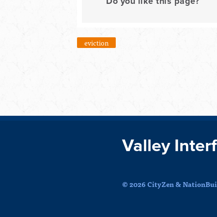
Do you like this page?
eviction
Valley Inter
© 2026 CityZen & NationBuil